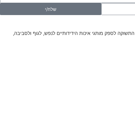
שלח/י
רות מתוך התשוקה לספק מותגי איכות הידידותיים לנפש, לגוף ולסביבה,