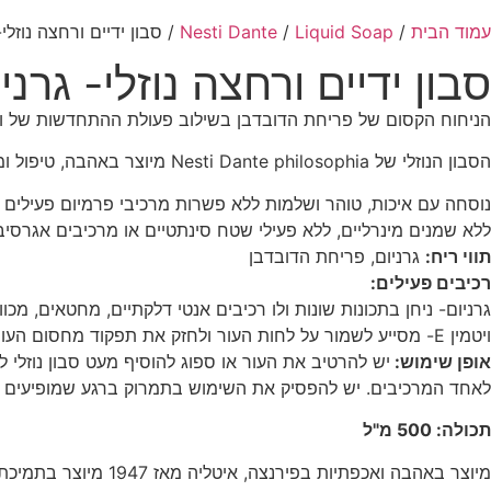
עמוד הבית
/
Liquid Soap
/
Nesti Dante
/ סבון ידיים ורחצה נוזלי-
סבון ידיים ורחצה נוזלי- גרני
הניחוח הקסום של פריחת הדובדבן בשילוב פעולת ההתחדשות של ויטמינים A ו-E, עוזרים להפוך את העור 
הסבון הנוזלי של Nesti Dante philosophia מיוצר באהבה, טיפול ומרכיבים איכותיים לניקוי עדין של הידיים והפנים.
נוסחה עם איכות, טוהר ושלמות ללא פשרות מרכיבי פרמיום פעילים ב
ללא שמנים מינרליים, ללא פעילי שטח סינתטיים או מרכיבים אגרסיב
תווי ריח:
גרניום, פריחת הדובדבן
רכיבים פעילים:
גרניום- ניחן בתכונות שונות ולו רכיבים אנטי דלקתיים, מחטאים, מכווצי
ויטמין E- מסייע לשמור על לחות העור ולחזק את תפקוד מחסום העור, ובזכות היותו אנטי דלקתי טבעי, הוא עוזר גם להרגעת העור.
אופן שימוש:
יש להרטיב את העור או ספוג להוסיף מעט סבון נוזלי
לאחד המרכיבים. יש להפסיק את השימוש בתמרוק ברגע שמופיעים 
תכולה: 500 מ"ל
מיוצר באהבה ואכפתיות בפירנצה, איטליה מאז 1947 מיוצר בתמיכת אנרגיה סולארית, מקור נקי שיעזור להציל את הכדור.