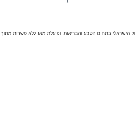
רה להנגיש ולפתח את השוק הישראלי בתחום הטבע והבריאות, ופועלת מאז ללא פש