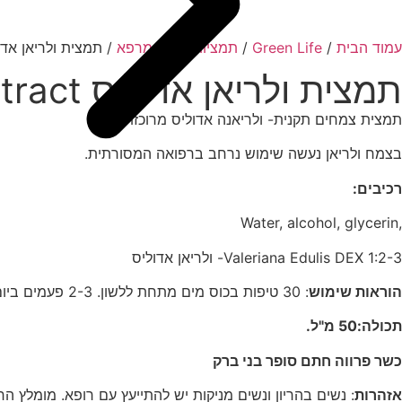
עמוד הבית
/
Green Life
/
תמציות צמחי מרפא
/ תמצית ולריאן אדוליס na Extract
תמצית ולריאן אדוליס Valeriana Extract
תמצית צמחים תקנית- ולריאנה אדוליס מרוכזת
בצמח ולריאן נעשה שימוש נרחב ברפואה המסורתית.
רכיבים:
,Water, alcohol, glycerin
Valeriana Edulis DEX 1:2-3- ולריאן אדוליס
הוראות שימוש
: 30 טיפות בכוס מים מתחת ללשון. 2-3 פעמים ביום.
תכולה:50 מ"ל.
כשר פרווה חתם סופר בני ברק
אזהרות
: נשים בהריון ונשים מניקות יש להתייעץ עם רופא. מומלץ החל מ