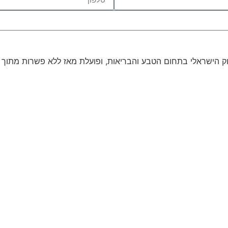
רה להנגיש ולפתח את השוק הישראלי בתחום הטבע והבריאות, ופועלת מאז ללא פש