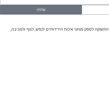
שלח/י
רות מתוך התשוקה לספק מותגי איכות הידידותיים לנפש, לגוף ולסביבה,